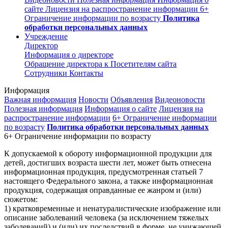
сайте
Лицензия на распространение информации
6+
Ограничение информации по возрасту
Политика
обработки персональных данных
Учреждение
Директор
Информация о директоре
Обращение директора к Посетителям сайта
Сотрудники
Контакты
Информация
Важная информация
Новости
Объявления
Видеоновости
Полезная информация
Информация о сайте
Лицензия на
распространение информации
6+ Ограничение информации
по возрасту
Политика обработки персональных данных
6+ Ограничение информации по возрасту
К допускаемой к обороту информационной продукции для
детей, достигших возраста шести лет, может быть отнесена
информационная продукция, предусмотренная статьей 7
настоящего Федерального закона, а также информационная
продукция, содержащая оправданные ее жанром и (или)
сюжетом:
1) кратковременные и ненатуралистические изображение или
описание заболеваний человека (за исключением тяжелых
заболеваний) и (или) их последствий в форме, не унижающей