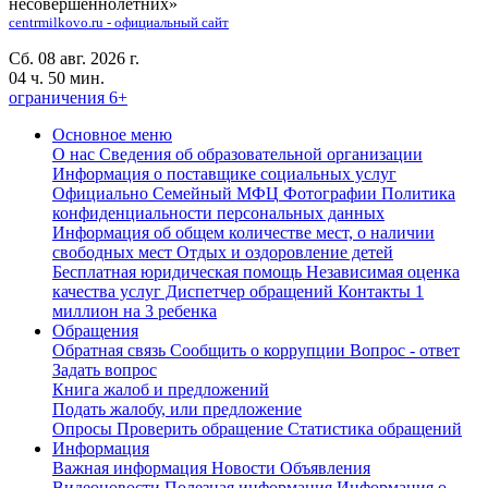
несовершеннолетних»
centrmilkovo.ru - официальный сайт
Сб. 08 авг. 2026 г.
04 ч. 50 мин.
ограничения 6+
Основное меню
О нас
Сведения об образовательной организации
Информация о поставщике социальных услуг
Официально
Семейный МФЦ
Фотографии
Политика
конфиденциальности персональных данных
Информация об общем количестве мест, о наличии
свободных мест
Отдых и оздоровление детей
Бесплатная юридическая помощь
Независимая оценка
качества услуг
Диспетчер обращений
Контакты
1
миллион на 3 ребенка
Обращения
Обратная связь
Сообщить о коррупции
Вопрос - ответ
Задать вопрос
Книга жалоб и предложений
Подать жалобу, или предложение
Опросы
Проверить обращение
Статистика обращений
Информация
Важная информация
Новости
Объявления
Видеоновости
Полезная информация
Информация о