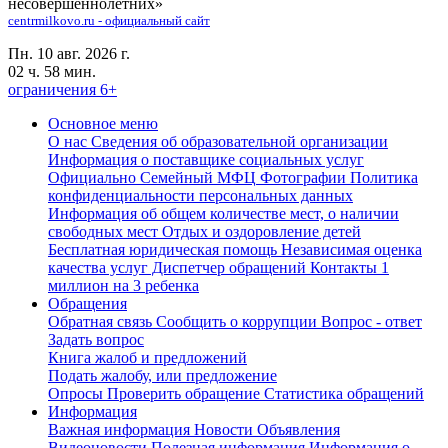
несовершеннолетних»
centrmilkovo.ru - официальный сайт
Пн. 10 авг. 2026 г.
02 ч. 58 мин.
ограничения 6+
Основное меню
О нас
Сведения об образовательной организации
Информация о поставщике социальных услуг
Официально
Семейный МФЦ
Фотографии
Политика
конфиденциальности персональных данных
Информация об общем количестве мест, о наличии
свободных мест
Отдых и оздоровление детей
Бесплатная юридическая помощь
Независимая оценка
качества услуг
Диспетчер обращений
Контакты
1
миллион на 3 ребенка
Обращения
Обратная связь
Сообщить о коррупции
Вопрос - ответ
Задать вопрос
Книга жалоб и предложений
Подать жалобу, или предложение
Опросы
Проверить обращение
Статистика обращений
Информация
Важная информация
Новости
Объявления
Видеоновости
Полезная информация
Информация о