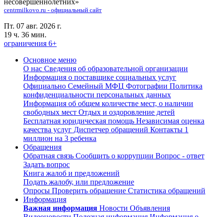
несовершеннолетних»
centrmilkovo.ru - официальный сайт
Пт. 07 авг. 2026 г.
19 ч. 36 мин.
ограничения 6+
Основное меню
О нас
Сведения об образовательной организации
Информация о поставщике социальных услуг
Официально
Семейный МФЦ
Фотографии
Политика
конфиденциальности персональных данных
Информация об общем количестве мест, о наличии
свободных мест
Отдых и оздоровление детей
Бесплатная юридическая помощь
Независимая оценка
качества услуг
Диспетчер обращений
Контакты
1
миллион на 3 ребенка
Обращения
Обратная связь
Сообщить о коррупции
Вопрос - ответ
Задать вопрос
Книга жалоб и предложений
Подать жалобу, или предложение
Опросы
Проверить обращение
Статистика обращений
Информация
Важная информация
Новости
Объявления
Видеоновости
Полезная информация
Информация о