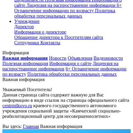
сайте
Лицензия на распространение информации
6+
Ограничение информации по возрасту
Политика
обработки персональных данных
Учреждение
Директор
Информация о директоре
Обращение директора к Посетителям сайта
Сотрудники
Контакты
Информация
Важная информация
Новости
Объявления
Видеоновости
Полезная информация
Информация о сайте
Лицензия на
распространение информации
6+ Ограничение информации
по возрасту
Политика обработки персональных данных
Важная информация
Уважаемый Посетитель!
Данная страница сайта содержит важную для Вас
информацию в виде ссылок на страницы официального сайта
centrmilkovo.ru
краевого государственного автономного
учреждения социальной защиты «Камчатский социально-
реабилитационный центр для несовершеннолетних»
Вы здесь:
Главная
Важная информация