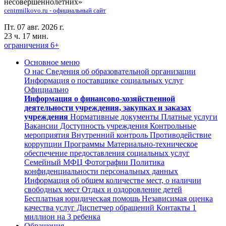
несовершеннолетних»
centrmilkovo.ru - официальный сайт
Пт. 07 авг. 2026 г.
23 ч. 17 мин.
ограничения 6+
Основное меню
О нас
Сведения об образовательной организации
Информация о поставщике социальных услуг
Официально
Информация о финансово-хозяйственной
деятельности учреждения, закупках и заказах
учреждения
Нормативные документы
Платные услуги
Вакансии
Доступность учреждения
Контрольные
мероприятия
Внутренний контроль
Противодействие
коррупции
Программы
Материально-техническое
обеспечение предоставления социальных услуг
Семейный МФЦ
Фотографии
Политика
конфиденциальности персональных данных
Информация об общем количестве мест, о наличии
свободных мест
Отдых и оздоровление детей
Бесплатная юридическая помощь
Независимая оценка
качества услуг
Диспетчер обращений
Контакты
1
миллион на 3 ребенка
Обращения