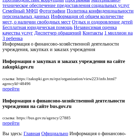
техническое обеспечение предоставления социальных услуг
Семейный МФЦ
Фотографии
Политика конфиденциальности
персональных данных
Информация об общем количестве
мест, о наличии свободных мест
Отдых и оздоровление детей
Бесплатная юридическая помощь
Независимая оценка
качества услуг
Диспетчер обращений
Контакты
1 миллион на
3 ребенка
Информация о финансово-хозяйственной деятельности
учреждения, закупках и заказах учреждения
Информация о закупках и заказах учреждения на сайте
zakupki.gov.ru
ссылка: https://zakupki.gov.ru/epz/organization/view223/info.html?
agencyId=48496
перейти
Информация о финансово-хозяйственной деятельности
учреждения на сайте bus.gov.ru
ссылка: https://bus.gov.ru/agency/27885
перейти
Вы здесь:
Главная
Официально
Информация о финансово-