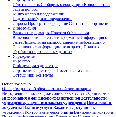
Обратная связь
Сообщить о коррупции
Вопрос - ответ
Задать вопрос
Книга жалоб и предложений
Подать жалобу, или предложение
Опросы
Проверить обращение
Статистика обращений
Информация
Важная информация
Новости
Объявления
Видеоновости
Полезная информация
Информация о
сайте
Лицензия на распространение информации
6+
Ограничение информации по возрасту
Политика
обработки персональных данных
Учреждение
Директор
Информация о директоре
Обращение директора к Посетителям сайта
Сотрудники
Контакты
Основное меню
О нас
Сведения об образовательной организации
Информация о поставщике социальных услуг
Официально
Информация о финансово-хозяйственной деятельности
учреждения, закупках и заказах учреждения
Нормативные
документы
Платные услуги
Вакансии
Доступность
учреждения
Контрольные мероприятия
Внутренний контроль
Противодействие коррупции
Программы
Материально-