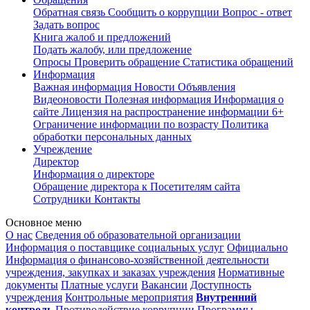
Обратная связь
Сообщить о коррупции
Вопрос - ответ
Задать вопрос
Книга жалоб и предложений
Подать жалобу, или предложение
Опросы
Проверить обращение
Статистика обращений
Информация
Важная информация
Новости
Объявления
Видеоновости
Полезная информация
Информация о
сайте
Лицензия на распространение информации
6+
Ограничение информации по возрасту
Политика
обработки персональных данных
Учреждение
Директор
Информация о директоре
Обращение директора к Посетителям сайта
Сотрудники
Контакты
Основное меню
О нас
Сведения об образовательной организации
Информация о поставщике социальных услуг
Официально
Информация о финансово-хозяйственной деятельности
учреждения, закупках и заказах учреждения
Нормативные
документы
Платные услуги
Вакансии
Доступность
учреждения
Контрольные мероприятия
Внутренний
контроль
Противодействие коррупции
Программы