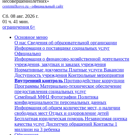
несовершеннолетних»
centrmilkovo.ru - официальный сайт
Сб. 08 авг. 2026 г.
01 ч. 41 мин.
ограничения 6+
Основное меню
О нас
Сведения об образовательной организации
Информация о поставщике социальных услуг
Официально
Информация о финансово-хозяйственной деятельности
учреждения, закупках и заказах учреждения
Нормативные документы
Платные услуги
Вакансии
Доступность учреждения
Контрольные мероприятия
Внутренний контроль
Противодействие коррупции
Программы
Материально-техническое обеспечение
предоставления социальных услуг
Семейный МФЦ
Фотографии
Политика
конфиденциальности персональных данных
Информация об общем количестве мест, о наличии
свободных мест
Отдых и оздоровление детей
Бесплатная юридическая помощь
Независимая оценка
качества услуг
Диспетчер обращений
Контакты
1
миллион на 3 ребенка
Обращения