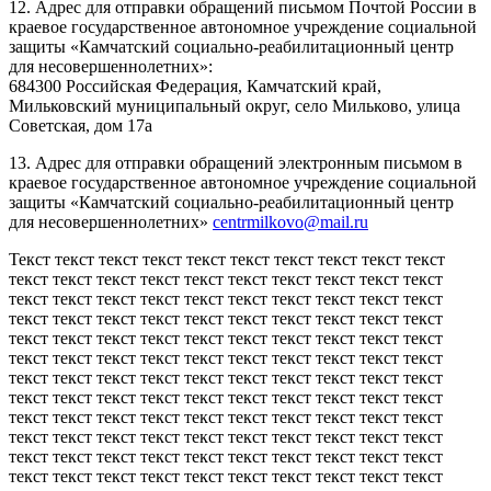
12. Адрес для отправки обращений письмом Почтой России в
краевое государственное автономное учреждение социальной
защиты «Камчатский социально-реабилитационный центр
для несовершеннолетних»:
684300 Российская Федерация, Камчатский край,
Мильковский муниципальный округ, село Мильково, улица
Советская, дом 17а
13. Адрес для отправки обращений электронным письмом в
краевое государственное автономное учреждение социальной
защиты «Камчатский социально-реабилитационный центр
для несовершеннолетних»
centrmilkovo@mail.ru
Текст текст текст текст текст текст текст текст текст текст
текст текст текст текст текст текст текст текст текст текст
текст текст текст текст текст текст текст текст текст текст
текст текст текст текст текст текст текст текст текст текст
текст текст текст текст текст текст текст текст текст текст
текст текст текст текст текст текст текст текст текст текст
текст текст текст текст текст текст текст текст текст текст
текст текст текст текст текст текст текст текст текст текст
текст текст текст текст текст текст текст текст текст текст
текст текст текст текст текст текст текст текст текст текст
текст текст текст текст текст текст текст текст текст текст
текст текст текст текст текст текст текст текст текст текст