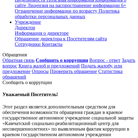
сайте
Лицензия на распространение информации
6+
Ограничение информации по возрасту
Политика
обработки персональных данных
Учреждение
Директор
Информация о директоре
Обращение директора к Посетителям сайта
Сотрудники
Контакты
Обращения
Обратная связь
Сообщить о коррупции
Вопрос - ответ
Задать
вопрос
Книга жалоб и предложений
Подать жалобу, или
предложение
Опросы
Проверить обращение
Статистика
обращений
Сообщить о коррупции
Уважаемый Посетитель!
Этот раздел является дополнительным средством для
обеспечения возможности обращения граждан в краевое
государственное автономное учреждение социальной защиты
«Камчатский социально-реабилитационный центр для
несовершеннолетних» по выявленным фактам коррупции в
краевом государственном автономном учреждении