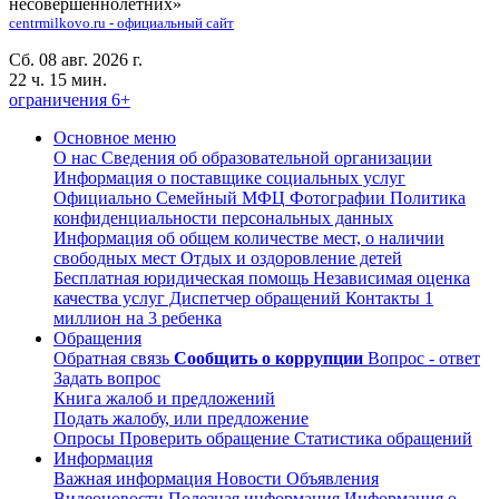
несовершеннолетних»
centrmilkovo.ru - официальный сайт
Сб. 08 авг. 2026 г.
22 ч. 15 мин.
ограничения 6+
Основное меню
О нас
Сведения об образовательной организации
Информация о поставщике социальных услуг
Официально
Семейный МФЦ
Фотографии
Политика
конфиденциальности персональных данных
Информация об общем количестве мест, о наличии
свободных мест
Отдых и оздоровление детей
Бесплатная юридическая помощь
Независимая оценка
качества услуг
Диспетчер обращений
Контакты
1
миллион на 3 ребенка
Обращения
Обратная связь
Сообщить о коррупции
Вопрос - ответ
Задать вопрос
Книга жалоб и предложений
Подать жалобу, или предложение
Опросы
Проверить обращение
Статистика обращений
Информация
Важная информация
Новости
Объявления
Видеоновости
Полезная информация
Информация о