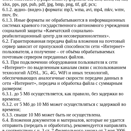
xlsx, pps, ppt, pub, pdf, jpg, bmp, png, tif, gif, pcx;
6.1.2. аудио- (видео-) формата: mp3, wma, avi, mp4, mkv, wmv,
mov, flv.
6.1.3. Иные форматы не обрабатываются в информационных
системах краевого государственного автономного учреждения
социальной защиты «Камчатский социально-
реабилитационный центр для несовершеннолетних».
6.2. Гарантированная передача файла вложения на почтовый
сервер зависит от пропускной способности сети «Интернет»
пользователя, а получение – от объёма обрабатываемых
почтовым сервером переданных файлов.
6.3. При подключении оборудования пользователя к сети
«Интернет» по выделенным каналам связи с использованием
технологий ADSL, 3G, 4G, WiFi и иных технологий,
обеспечивающих аналогичные скорости передачи данных в
сети «Интернет», передача и обработка файла с суммарным
размером:
6.3.1. до 5 Мб осуществляется, как правило, без задержки во
времени;
6.3.2. от 5 Мб до 10 Мб может осуществляться с задержкой во
времени;
6.3.3. свыше 10 Мб может быть не осуществлена.
6.4. Вложения документов и материалов, которые не удается
отправить (передать и обработать), рекомендуется направлять
в соответствии с ч. 3 ст. 7 Федерального закона от 2 мая 2006